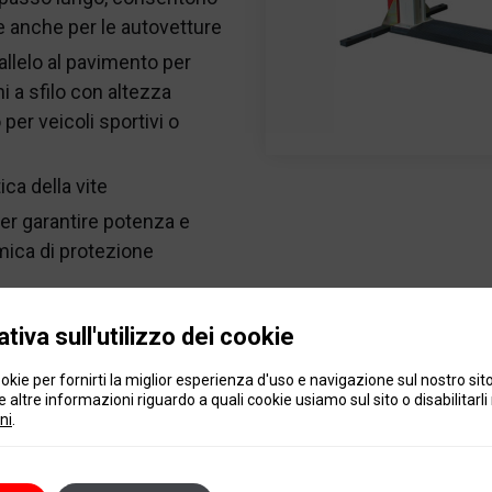
e anche per le autovetture
allelo al pavimento per
i a sfilo con altezza
er veicoli sportivi o
ca della vite
er garantire potenza e
mica di protezione
tiva sull'utilizzo dei cookie
Dimensioni
okie per fornirti la miglior esperienza d'uso e navigazione sul nostro sit
 altre informazioni riguardo a quali cookie usiamo sul sito o disabilitarli 
ni
.
.600 kg