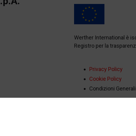
.p.A.
Werther International è i
Registro per la traspare
Privacy Policy
Cookie Policy
Condizioni Generali 