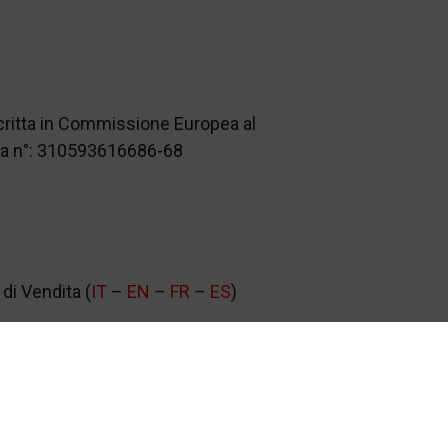
scritta in Commissione Europea al
nza n°: 310593616686-68
di Vendita (
IT
–
EN
–
FR
–
ES
)