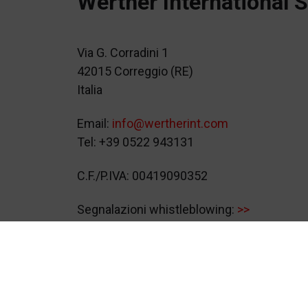
Werther International S
Via G. Corradini 1
42015 Correggio (RE)
Italia
Email:
info@wertherint.com
Tel: +39 0522 943131
C.F./P.IVA: 00419090352
Segnalazioni whistleblowing:
>>