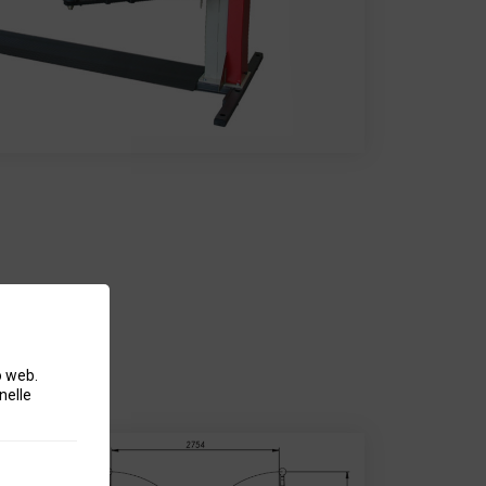
o web.
nelle