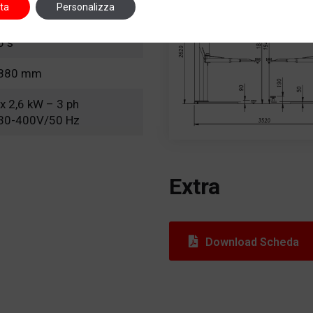
ta
Personalizza
00 kg
5 s
880 mm
 x 2,6 kW – 3 ph
30-400V/50 Hz
Extra
Download Scheda