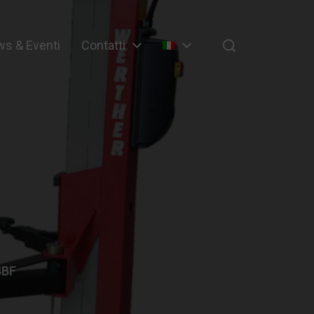
s & Eventi
Contatti
4BF