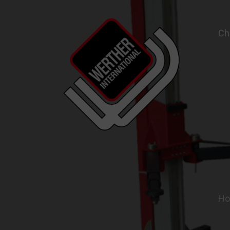
Ch
Garage Equipment and Wheel Service Equ
H