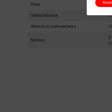
Accet
Peso
9
Salita/discesa
5
Altezza di sollevamento
1
2
Motore
2