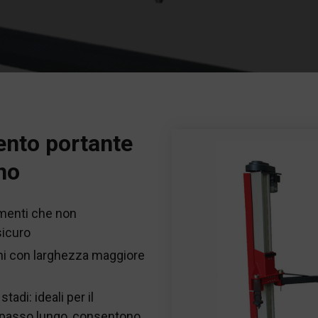
ento portante
no
imenti che non
sicuro
oni con larghezza maggiore
tadi: ideali per il
a passo lungo, consentono