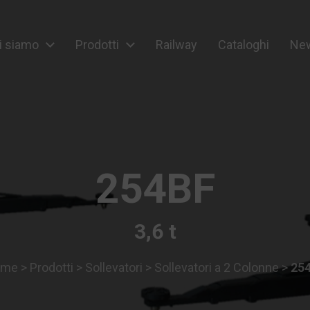
i siamo
Prodotti
Railway
Cataloghi
New
ipment
254BF
3,6 t
ome
>
Prodotti
>
Sollevatori
>
Sollevatori a 2 Colonne
>
25