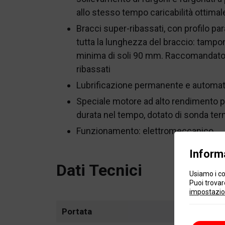
allo stesso tempo caricabilità ottimal
Bracci super-ribassati, con profilo par
tutta la lunghezza del braccio: tampon
minima di soli 90 mm. Raccomandato p
ribassati
Lubrificazione permanente e automati
Speciale motore ad alto rendimento p
durata nel tempo, dotato di sonda ter
Funzionamento: elettromeccanico
Informa
Dati Tecnici
Usiamo i co
Puoi trovare
impostazio
Portata
3