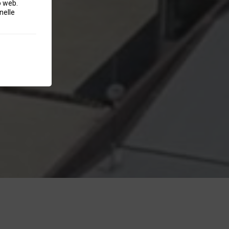
o web.
nelle