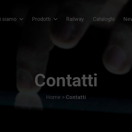
i siamo
Prodotti
Railway
Cataloghi
New
ipment
Contatti
Home
>
Contatti