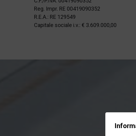
C.F./P.IVA: 00419090352
Reg. Impr. RE 00419090352
R.E.A.: RE 129549
Capitale sociale i.v.: € 3.609.000,00
Informa