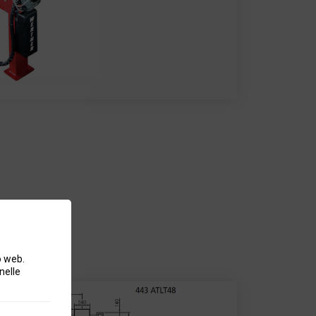
o web.
nelle