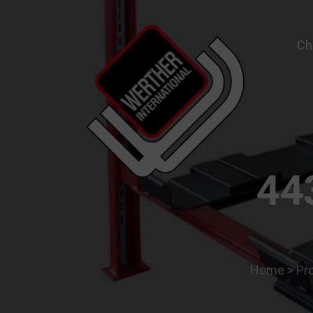
Ch
Garage Equipment and Wheel Service Equ
44
Home
>
Pro