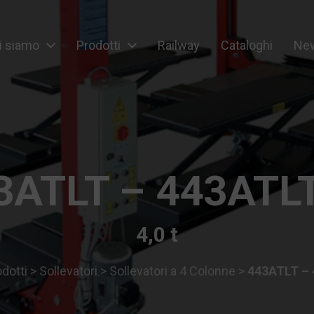
i siamo
Prodotti
Railway
Cataloghi
New
ipment
3ATLT – 443ATL
4,0 t
dotti
>
Sollevatori
>
Sollevatori a 4 Colonne
>
443ATLT –