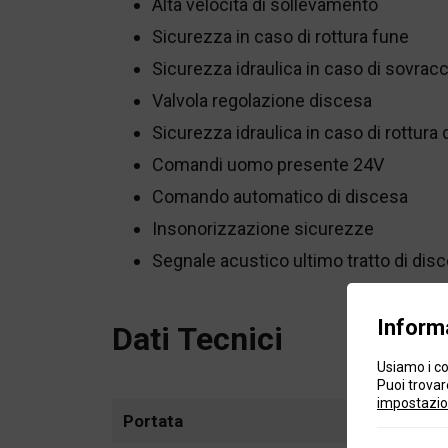
Alta velocità di sollevamento
Sicurezza in caso di rottura fune
Sicurezza idraulica in caso di sovrac
Valvola regolazione discesa
Sicurezza idraulica in caso di rottura 
Comandi uomo presente 24V
Comando automatico di discesa
Insonorizzazione sicurezze
Segnale acustico ultimo tratto di dis
Informa
Dati Tecnici
Usiamo i co
Puoi trovare
impostazio
Portata
4