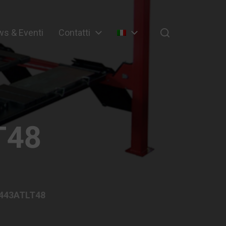
s & Eventi
Contatti
T48
 443ATLT48