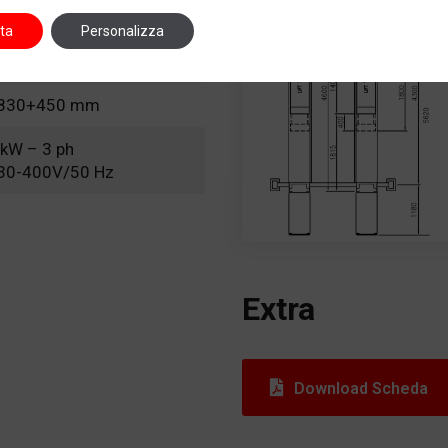
350/1400 kg
ta
Personalizza
0 s
830+450 mm
 kW – 3 ph
30-400V/50 Hz
Extra
Download Scheda