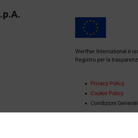
.p.A.
Werther International è i
Registro per la traspare
Privacy Policy
Cookie Policy
Condizioni Generali 