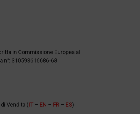
scritta in Commissione Europea al
nza n°: 310593616686-68
di Vendita (
IT
–
EN
–
FR
–
ES
)