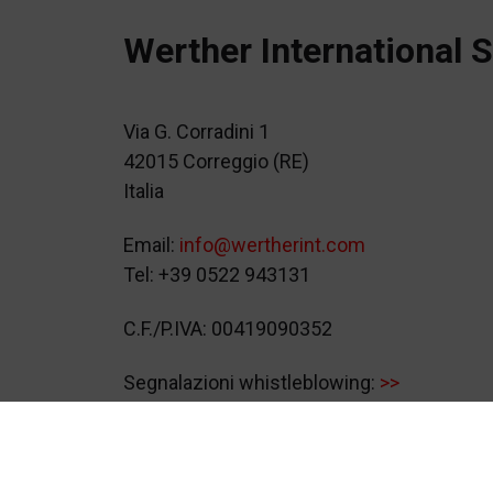
Werther International S
Via G. Corradini 1
42015 Correggio (RE)
Italia
Email:
info@wertherint.com
Tel: +39 0522 943131
C.F./P.IVA: 00419090352
Segnalazioni whistleblowing:
>>