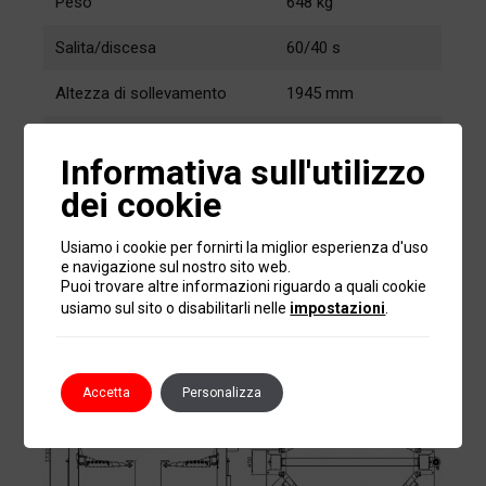
Peso
648 kg
Salita/discesa
60/40 s
Altezza di sollevamento
1945 mm
Altezza minima
90 mm
Informativa sull'utilizzo
2,2 kW – 3 ph
dei cookie
Motore
230-400V/50 Hz
Usiamo i cookie per fornirti la miglior esperienza d'uso
e navigazione sul nostro sito web.
Dimensioni
Puoi trovare altre informazioni riguardo a quali cookie
usiamo sul sito o disabilitarli nelle
impostazioni
.
Accetta
Personalizza