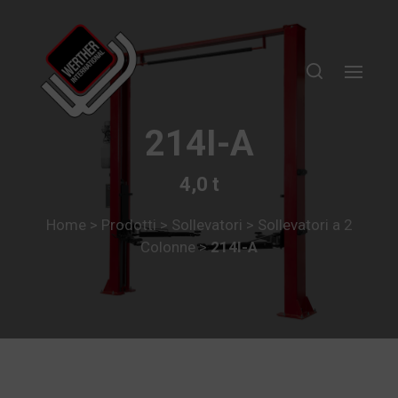
214I-A
4,0 t
Home
>
Prodotti
>
Sollevatori
>
Sollevatori a 2
Colonne
>
214I-A