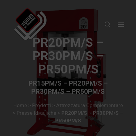
PR20PM/S –
PR30PM/S –
PR50PM/S
PR15PM/S – PR20PM/S –
PR30PM/S – PR50PM/S
Home
>
Prodotti
>
Attrezzatura Complementare
>
Presse Idrauliche
>
PR20PM/S – PR30PM/S –
PR50PM/S