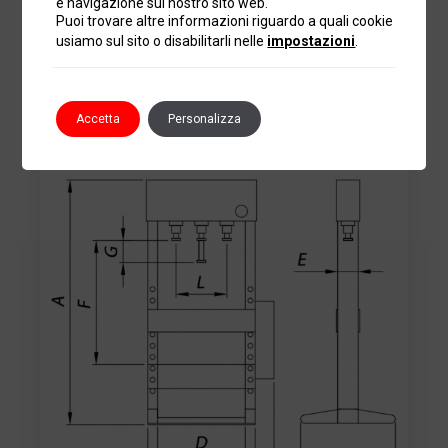
e navigazione sul nostro sito web.
L
450
550
500
Puoi trovare altre informazioni riguardo a quali cookie
usiamo sul sito o disabilitarli nelle
impostazioni
.
kg
210
280
360
Dimensioni
Accetta
Personalizza